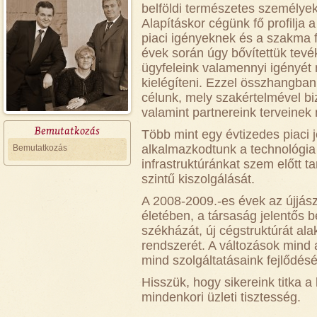
belföldi természetes személyek á
Alapításkor cégünk fő profilja a
piaci igényeknek és a szakma 
évek során úgy bővítettük tevé
ügyfeleink valamennyi igényét
kielégíteni. Ezzel összhangban
célunk, mely szakértelmével biz
valamint partnereink terveinek
Bemutatkozás
Több mint egy évtizedes piaci j
alkalmazkodtunk a technológia 
Bemutatkozás
infrastruktúránkat szem előtt 
szintű kiszolgálását.
A 2008-2009.-es évek az újjász
életében, a társaság jelentős b
székházát, új cégstruktúrát alakí
rendszerét. A változások mind a
mind szolgáltatásaink fejlődését
Hisszük, hogy sikereink titka a 
mindenkori üzleti tisztesség.