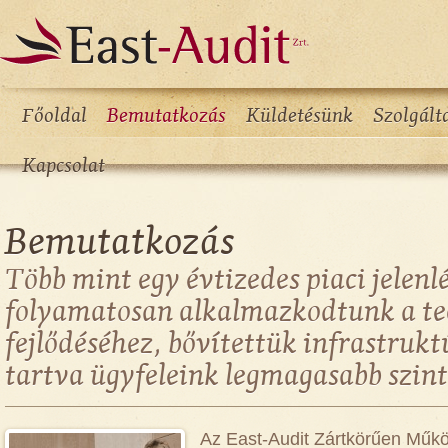
Főoldal
Bemutatkozás
Küldetésünk
Szolgált
Kapcsolat
Bemutatkozás
Több mint egy évtizedes piaci jelenl
folyamatosan alkalmazkodtunk a te
fejlődéséhez, bővítettük infrastruk
tartva ügyfeleink legmagasabb szint
Az East-Audit Zártkörűen Műk