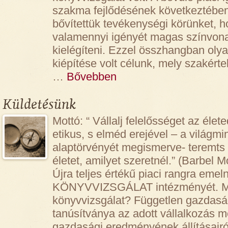
szakma fejlődésének következtében
bővítettük tevékenységi körünket, h
valamennyi igényét magas színvona
kielégíteni. Ezzel összhangban oly
kiépítése volt célunk, mely szakérte
…
Bővebben
Küldetésünk
Mottó: “ Vállalj felelősséget az élet
etikus, s elméd erejével – a világ
alaptörvényét megismerve- teremt
életet, amilyet szeretnél.” (Barbel
Újra teljes értékű piaci rangra emeln
KÖNYVVIZSGÁLAT intézményét. Mi
könyvvizsgálat? Független gazdaság
tanúsítványa az adott vállalkozás
gazdasági eredményének állításair