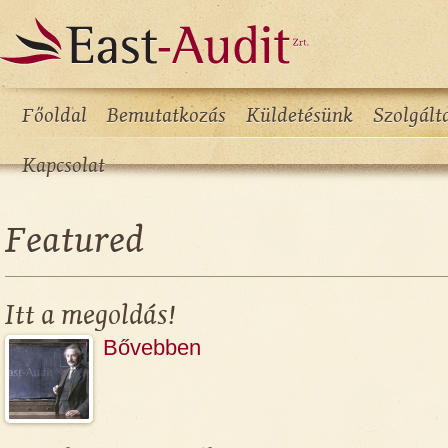
Főoldal
Bemutatkozás
Küldetésünk
Szolgált
Kapcsolat
Featured
Itt a megoldás!
Bővebben