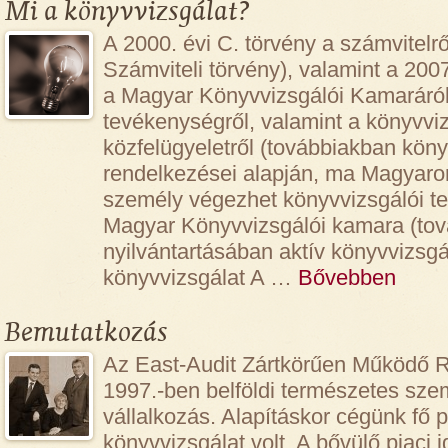
Mi a könyvvizsgálat?
A 2000. évi C. törvény a számvitelr
Számviteli törvény), valamint a 200
a Magyar Könyvvizsgálói Kamaráról
tevékenységről, valamint a könyvviz
közfelügyeletről (továbbiakban köny
rendelkezései alapján, ma Magyaro
személy végezhet könyvvizsgálói te
Magyar Könyvvizsgálói kamara (to
nyilvántartásában aktív könyvvizsgá
könyvvizsgálat A …
Bővebben
Bemutatkozás
Az East-Audit Zártkörűen Működő 
1997.-ben belföldi természetes szemé
vállalkozás. Alapításkor cégünk fő pr
könyvvizsgálat volt. A bővülő piaci