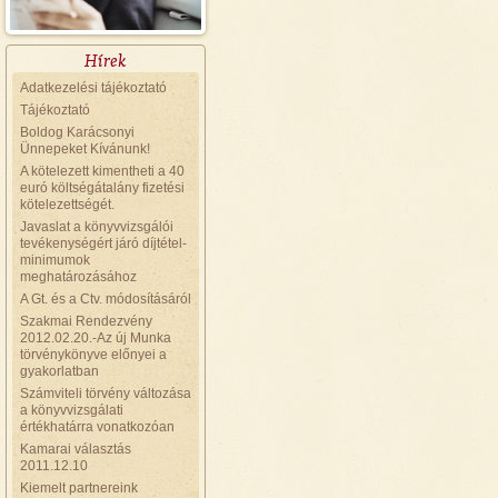
Hírek
Adatkezelési tájékoztató
Tájékoztató
Boldog Karácsonyi
Ünnepeket Kívánunk!
A kötelezett kimentheti a 40
euró költségátalány fizetési
kötelezettségét.
Javaslat a könyvvizsgálói
tevékenységért járó díjtétel-
minimumok
meghatározásához
A Gt. és a Ctv. módosításáról
Szakmai Rendezvény
2012.02.20.-Az új Munka
törvénykönyve előnyei a
gyakorlatban
Számviteli törvény változása
a könyvvizsgálati
értékhatárra vonatkozóan
Kamarai választás
2011.12.10
Kiemelt partnereink