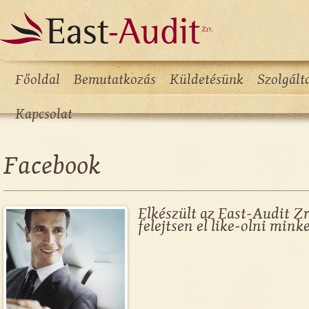
Főoldal
Bemutatkozás
Küldetésünk
Szolgált
Kapcsolat
Facebook
Elkészült az East-Audit Zr
felejtsen el like-olni minke