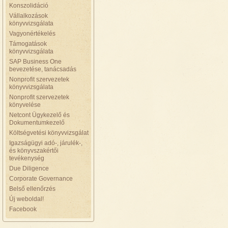
Konszolidáció
Vállalkozások
könyvvizsgálata
Vagyonértékelés
Támogatások
könyvvizsgálata
SAP Business One
bevezetése, tanácsadás
Nonprofit szervezetek
könyvvizsgálata
Nonprofit szervezetek
könyvelése
Netcont Ügykezelő és
Dokumentumkezelő
Költségvetési könyvvizsgálat
Igazságügyi adó-, járulék-,
és könyvszakértői
tevékenység
Due Diligence
Corporate Governance
Belső ellenőrzés
Új weboldal!
Facebook